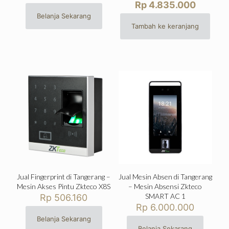
aslinya
Harga
Rp
4.835.000
adalah:
saat
Belanja Sekarang
Rp 6.443
ini
Tambah ke keranjang
adalah:
Rp 4.83
Jual Fingerprint di Tangerang –
Jual Mesin Absen di Tangerang
Mesin Akses Pintu Zkteco X8S
– Mesin Absensi Zkteco
SMART AC 1
Rp
506.160
Rp
6.000.000
Belanja Sekarang
Belanja Sekarang