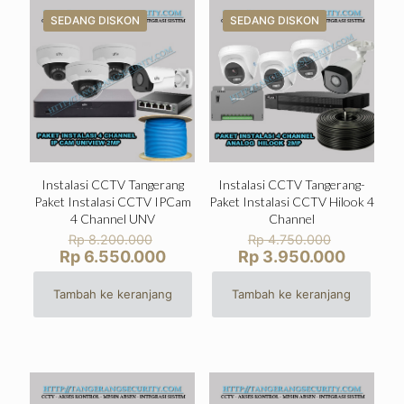
SEDANG DISKON
SEDANG DISKON
Instalasi CCTV Tangerang
Instalasi CCTV Tangerang-
Paket Instalasi CCTV IPCam
Paket Instalasi CCTV Hilook 4
4 Channel UNV
Channel
Harga
Harga
Rp
8.200.000
Rp
4.750.000
aslinya
aslinya
Harga
Harga
Rp
6.550.000
Rp
3.950.000
adalah:
adalah:
saat
saat
Rp 8.200.000.
Rp 4.750
ini
ini
Tambah ke keranjang
Tambah ke keranjang
adalah:
adalah:
Rp 6.550.000.
Rp 3.95