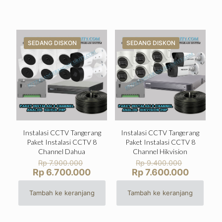
Rp 5.350.000.
Rp 4.95
SEDANG DISKON
SEDANG DISKON
Instalasi CCTV Tangerang
Instalasi CCTV Tangerang
Paket Instalasi CCTV 8
Paket Instalasi CCTV 8
Channel Dahua
Channel Hikvision
Harga
Harga
Rp
7.900.000
Rp
9.400.000
aslinya
aslinya
Harga
Harga
Rp
6.700.000
Rp
7.600.000
adalah:
adalah:
saat
saat
Rp 7.900.000.
Rp 9.400
ini
ini
Tambah ke keranjang
Tambah ke keranjang
adalah:
adalah:
Rp 6.700.000.
Rp 7.60