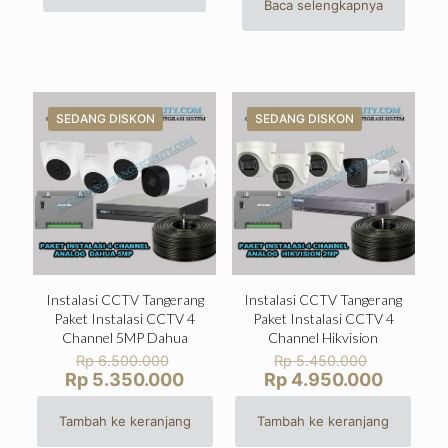
Baca selengkapnya
SEDANG DISKON
SEDANG DISKON
Instalasi CCTV Tangerang
Instalasi CCTV Tangerang
Paket Instalasi CCTV 4
Paket Instalasi CCTV 4
Channel 5MP Dahua
Channel Hikvision
Harga
Harga
Rp
6.500.000
Rp
5.450.000
aslinya
aslinya
Harga
Harga
Rp
5.350.000
Rp
4.950.000
adalah:
adalah:
saat
saat
Rp 6.500.000.
Rp 5.450
ini
ini
Tambah ke keranjang
Tambah ke keranjang
adalah:
adalah: