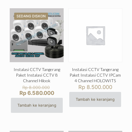
SEDANG DISKON
Instalasi CCTV Tangerang
Instalasi CCTV Tangerang
Paket Instalasi CCTV 8
Paket Instalasi CCTV IPCam
Channel Hilook
4 Channel HOLOWITS
Harga
Rp
8.500.000
Rp
8.000.000
aslinya
Harga
Rp
6.580.000
adalah:
saat
Tambah ke keranjang
Rp 8.000.000.
ini
Tambah ke keranjang
adalah:
Rp 6.580.000.