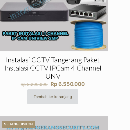
Instalasi CCTV Tangerang Paket
Instalasi CCTV IPCam 4 Channel
UNV
Harga
Harga
Rp
6.550.000
Rp
8.200.000
aslinya
saat
adalah:
ini
Tambah ke keranjang
Rp 8.200.000.
adalah:
Rp 6.550.000.
SEDANG DISKON