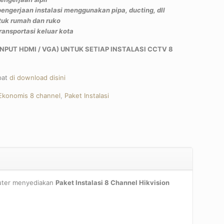
 pengerjaan instalasi menggunakan pipa, ducting, dll
tuk rumah dan ruko
ransportasi keluar kota
NPUT HDMI / VGA) UNTUK SETIAP INSTALASI CCTV 8
pat
di download disini
Ekonomis 8 channel
,
Paket Instalasi
pp
re
puter menyediakan
Paket Instalasi 8 Channel Hikvision