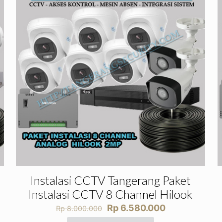
Instalasi CCTV Tangerang Paket
Instalasi CCTV 8 Channel Hilook
Harga
Harga
Rp
6.580.000
Rp
8.000.000
aslinya
saat