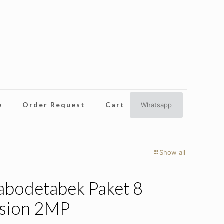
e
Order Request
Cart
Whatsapp
Show all
 jabodetabek Paket 8
ision 2MP