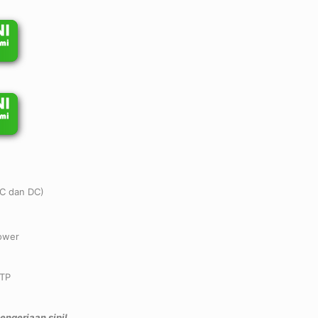
NC dan DC)
ower
UTP
pengerjaan sipil