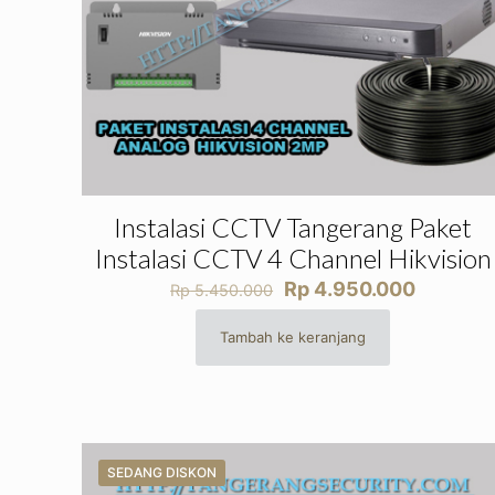
Instalasi CCTV Tangerang Paket
Instalasi CCTV 4 Channel Hikvision
Harga
Harga
Rp
4.950.000
Rp
5.450.000
aslinya
saat
adalah:
ini
Tambah ke keranjang
Rp 5.450.000.
adalah:
Rp 4.95
SEDANG DISKON