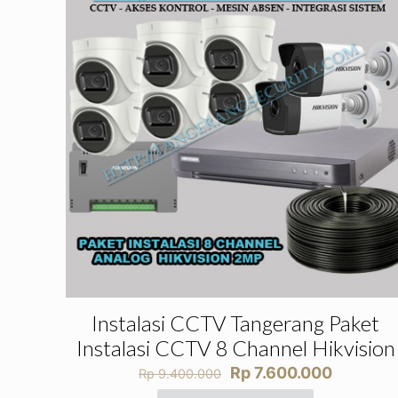
Instalasi CCTV Tangerang Paket
Instalasi CCTV 8 Channel Hikvision
Harga
Harga
Rp
7.600.000
Rp
9.400.000
aslinya
saat