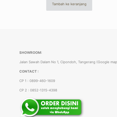
adalah:
ini
Tambah ke keranjang
Rp 9.400.000.
adalah:
Rp 7.600
SHOWROOM:
Jalan Sawah Dalam No 1, Cipondoh, Tangerang (Google map
CONTACT :
CP 1 : 0899-460-1609
CP 2 : 0852-1315-4398