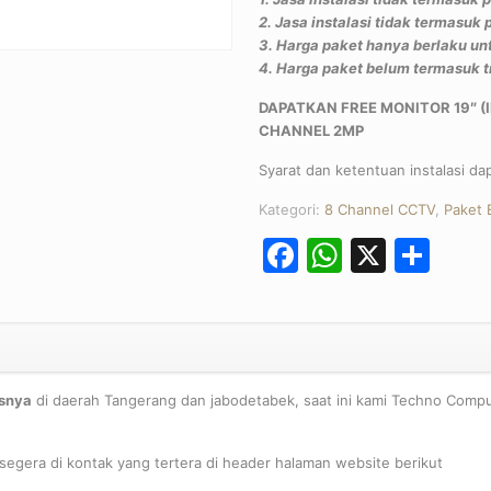
2. Jasa instalasi tidak termasuk
3. Harga paket hanya berlaku un
4. Harga paket belum termasuk t
DAPATKAN FREE MONITOR 19″ (I
CHANNEL 2MP
Syarat dan ketentuan instalasi da
Kategori:
8 Channel CCTV
,
Paket 
Facebook
WhatsA
X
Sha
snya
di daerah Tangerang dan jabodetabek, saat ini kami Techno Com
gera di kontak yang tertera di header halaman website berikut