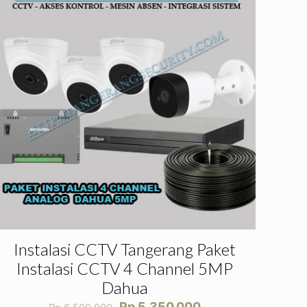
Instalasi CCTV Tangerang Paket
Instalasi CCTV 4 Channel 5MP
Dahua
Harga
Harga
Rp
5.350.000