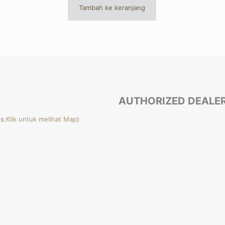
adalah:
ini
Tambah ke keranjang
Rp 8.000.000.
adalah:
.000.
Rp 6.580.000
AUTHORIZED DEALE
s:
Klik untuk melihat Map
)