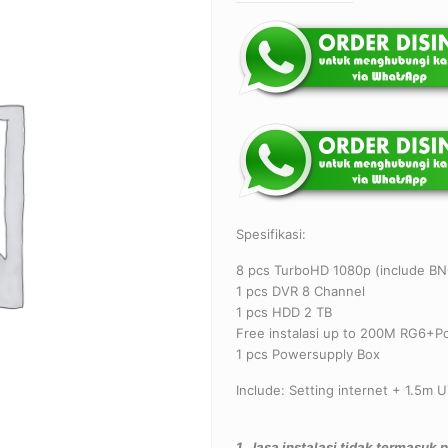
Spesifikasi:
8 pcs TurboHD 1080p (include B
1 pcs DVR 8 Channel
1 pcs HDD 2 TB
Free instalasi up to 200M RG6+P
1 pcs Powersupply Box
Include: Setting internet + 1.5m 
1. Jasa instalasi tidak termasuk 