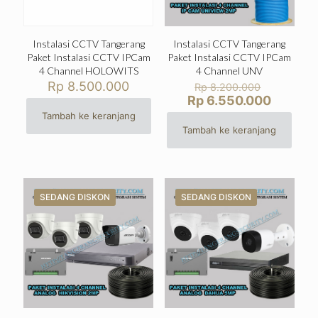
Instalasi CCTV Tangerang
Instalasi CCTV Tangerang
Paket Instalasi CCTV IPCam
Paket Instalasi CCTV IPCam
4 Channel HOLOWITS
4 Channel UNV
Harga
Rp
8.500.000
Rp
8.200.000
aslinya
Harga
Rp
6.550.000
adalah:
saat
Tambah ke keranjang
Rp 8.200
ini
Tambah ke keranjang
adalah:
Rp 6.55
SEDANG DISKON
SEDANG DISKON