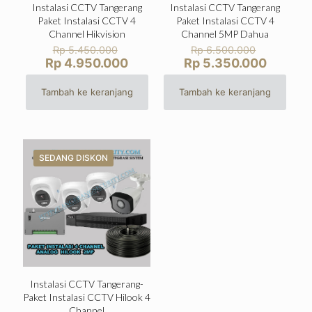
Instalasi CCTV Tangerang
Instalasi CCTV Tangerang
Paket Instalasi CCTV 4
Paket Instalasi CCTV 4
Channel Hikvision
Channel 5MP Dahua
Harga
Harga
Rp
5.450.000
Rp
6.500.000
aslinya
aslinya
Harga
Harga
Rp
4.950.000
Rp
5.350.000
adalah:
adalah:
saat
saat
Rp 5.450.000.
Rp 6.500
ini
ini
Tambah ke keranjang
Tambah ke keranjang
adalah:
adalah:
Rp 4.950.000.
Rp 5.35
SEDANG DISKON
Instalasi CCTV Tangerang-
Paket Instalasi CCTV Hilook 4
Channel