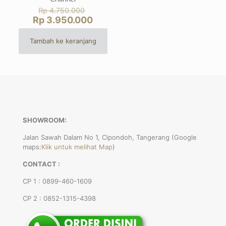
Harga
Rp
4.750.000
aslinya
Harga
Rp
3.950.000
adalah:
saat
Rp 4.750.000.
ini
Tambah ke keranjang
adalah:
Rp 3.950.000.
SHOWROOM:
Jalan Sawah Dalam No 1, Cipondoh, Tangerang (Google
maps:
Klik untuk melihat Map
)
CONTACT :
CP 1 : 0899-460-1609
CP 2 : 0852-1315-4398