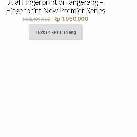
Jual Fingerprint di Tangerang –
Fingerprint New Premier Series
Harga
Harga
Rp
1.950.000
Rp
2.100.000
aslinya
saat
adalah:
ini
Tambah ke keranjang
Rp 2.100.000.
adalah:
Rp 1.950.000.