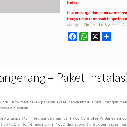
Note:
Diskon harga dan penawaran inst
Harga tidak termasuk biaya instal
Kategori:
Fingerprint & Access Co
Facebook
WhatsA
X
Sha
Tangerang – Paket Instalas
 2 Pintu Falco merupakan paketan akses hanya untuk 1 pintu dengan men
umnya digunakan.
tu tanpa fitur integrasi dan lainnya, Falco Controller W Series ini c
rt up to 2 pintu ( 4 readers – in / out) dan support untuk pembacaan kar