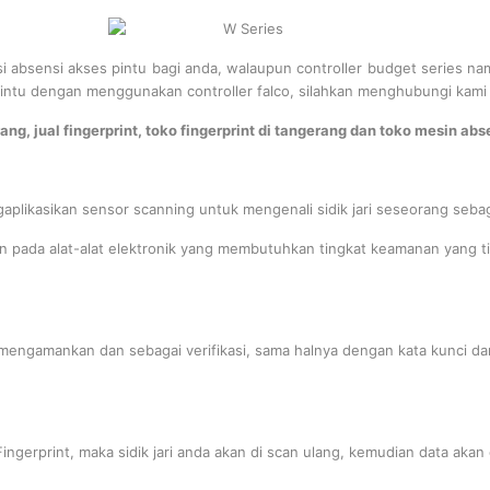
i absensi akses pintu bagi anda, walaupun controller budget series namu
ntu dengan menggunakan controller falco, silahkan menghubungi kami 
ang, jual fingerprint, toko fingerprint di tangerang dan toko mesin abs
plikasikan sensor scanning untuk mengenali sidik jari seseorang sebagai
ikan pada alat-alat elektronik yang membutuhkan tingkat keamanan yang t
mengamankan dan sebagai verifikasi, sama halnya dengan kata kunci dan 
ngerprint, maka sidik jari anda akan di scan ulang, kemudian data akan