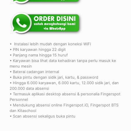
Rp 1.8
•
Instalasi lebih mudah dengan koneksi WiFi
•
PIN karyawan hingga 22 digit
•
Panjang nama hingga 15 huruf
•
Karyawan bisa lihat data kehadiran tanpa perlu masuk ke
menu mesin
•
Baterai cadangan internal
•
Buka pintu dengan sidik jari, kartu, &
password
•
Hingga 6.000 karyawan, 6.000 kartu, 12.000 sidik jari, dan
200.000 data absensi
•
Termasuk aplikasi
desktop
absensi & personalia Fingerspot
Personnel
•
Mendukung absensi
online
Fingerspot.iO, Fingerspot BTS
dan Kitaschool
•
Scan absensi sekaligus buka pintu