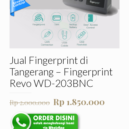
Jual Fingerprint di
Tangerang – Fingerprint
Revo WD-203BNC
Harga
Harga
Rp
1.850.000
Rp
2.000.000
aslinya
saat
adalah:
ini
Rp 2.000.000.
adalah