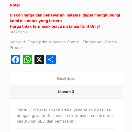
Note:
Diskon harga dan penawaran instalasi dapat menghubungi
kami di kontak yang tertera
Harga tidak termasuk biaya instalasi (Unit Only)
Stok habis
Kategori:
Fingerprint & Access Control
,
Fingerspot
,
Promo
Produk
Facebook
WhatsApp
X
Share
Deskripsi
Ulasan
0
Tentu, CP! Berikut versi artikel yang telah diperluas
dengan gaya profesional dan informatif, cocok untuk
kebutuhan SEO dan pemasaran: