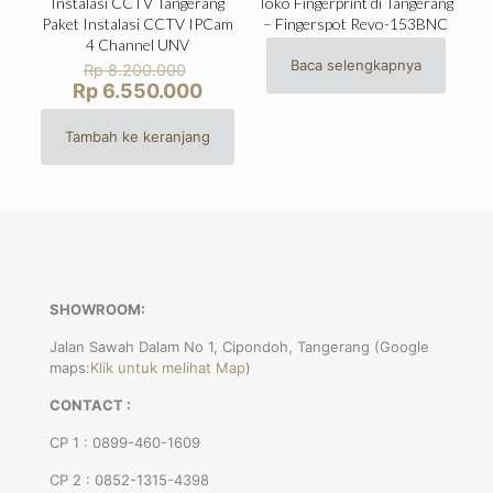
Instalasi CCTV Tangerang
Toko Fingerprint di Tangerang
Paket Instalasi CCTV IPCam
– Fingerspot Revo-153BNC
4 Channel UNV
Harga
Baca selengkapnya
Rp
8.200.000
aslinya
Harga
Rp
6.550.000
adalah:
saat
Rp 8.200.000.
ini
Tambah ke keranjang
adalah:
Rp 6.550.000.
SHOWROOM:
Jalan Sawah Dalam No 1, Cipondoh, Tangerang (Google
maps:
Klik untuk melihat Map
)
CONTACT :
CP 1 : 0899-460-1609
CP 2 : 0852-1315-4398