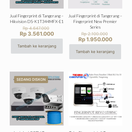
Jual Fingerprint di Tangerang –
Jual Fingerprint di Tangerang –
Hikvision DS-K1T344MFX-E1
Fingerprint New Premier
Harga
Series
Rp
4.647.000
aslinya
Harga
Harga
Rp
3.561.000
Rp
2.100.000
adalah:
aslinya
saat
Harga
Rp
1.950.000
Rp 4.647.000.
adalah:
ini
saat
Tambah ke keranjang
Rp 2.100
adalah:
ini
Tambah ke keranjang
Rp 3.561.000.
adalah:
Rp 1.95
SEDANG DISKON